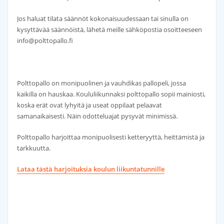
Jos haluat tilata säännöt kokonaisuudessaan tai sinulla on
kysyttävää säännöistä, lähetä meille sähköpostia osoitteeseen
info@polttopallo.fi
Polttopallo on monipuolinen ja vauhdikas pallopeli, jossa
kaikilla on hauskaa. Koululiikunnaksi polttopallo sopii mainiosti,
koska erät ovat lyhyitä ja useat oppilaat pelaavat
samanaikaisesti. Näin odotteluajat pysyvät minimissä.
Polttopallo harjoittaa monipuolisesti ketteryyttä, heittämistä ja
tarkkuutta.
Lataa tästä harjoituksia koulun liikuntatunnille