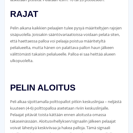
RAJAT
Pelin aikana kaikkien pelaajien tulee pysyä määriteltyjen rajojen
sisäpuolella. Joissakin sääntövariaatioissa voidaan pelata siten,
että haettaessa palloa voi pelaaja poistua määritetyltä
pelialueelta, mutta hänen on palattava pallon haun jälkeen
välittömästi takaisin pelialueelle. Palloa ei saa heittää alueen
ulkopuolelta.
PELIN ALOITUS
Peli alkaa sijoittamalla polttopallot pitkin keskuslinjaa – neljästä
kuuteen (4-6) polttopalloa asetetaan riviin keskuslinjalle.
Pelaajat pitävät toista kättään ennen aloitusta omassa
takaseinässään. Aloitusvihellyksen/signaalin jälkeen pelaajat
voivat lähestyä keskiviivaa ja hakea palloja. Tämä signaali