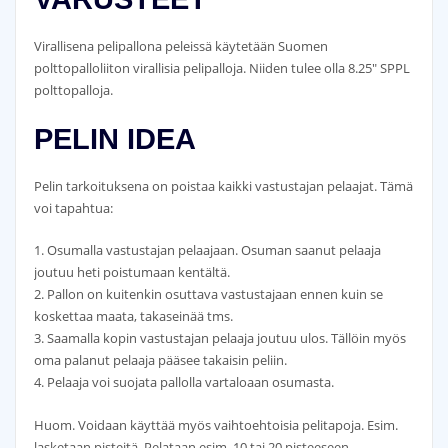
Virallisena pelipallona peleissä käytetään Suomen
polttopalloliiton virallisia pelipalloja. Niiden tulee olla 8.25″ SPPL
polttopalloja.
PELIN IDEA
Pelin tarkoituksena on poistaa kaikki vastustajan pelaajat. Tämä
voi tapahtua:
1. Osumalla vastustajan pelaajaan. Osuman saanut pelaaja
joutuu heti poistumaan kentältä.
2. Pallon on kuitenkin osuttava vastustajaan ennen kuin se
koskettaa maata, takaseinää tms.
3. Saamalla kopin vastustajan pelaaja joutuu ulos. Tällöin myös
oma palanut pelaaja pääsee takaisin peliin.
4. Pelaaja voi suojata pallolla vartaloaan osumasta.
Huom. Voidaan käyttää myös vaihtoehtoisia pelitapoja. Esim.
lasketaan pisteitä. Pelataan esim. 10 tai 20 pisteeseen.