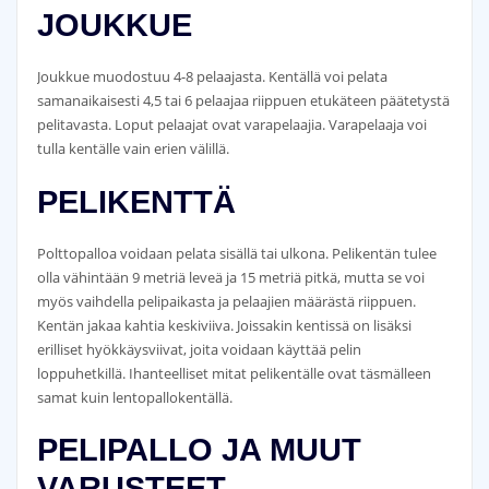
JOUKKUE
Joukkue muodostuu 4-8 pelaajasta. Kentällä voi pelata
samanaikaisesti 4,5 tai 6 pelaajaa riippuen etukäteen päätetystä
pelitavasta. Loput pelaajat ovat varapelaajia. Varapelaaja voi
tulla kentälle vain erien välillä.
PELIKENTTÄ
Polttopalloa voidaan pelata sisällä tai ulkona. Pelikentän tulee
olla vähintään 9 metriä leveä ja 15 metriä pitkä, mutta se voi
myös vaihdella pelipaikasta ja pelaajien määrästä riippuen.
Kentän jakaa kahtia keskiviiva. Joissakin kentissä on lisäksi
erilliset hyökkäysviivat, joita voidaan käyttää pelin
loppuhetkillä. Ihanteelliset mitat pelikentälle ovat täsmälleen
samat kuin lentopallokentällä.
PELIPALLO JA MUUT
VARUSTEET