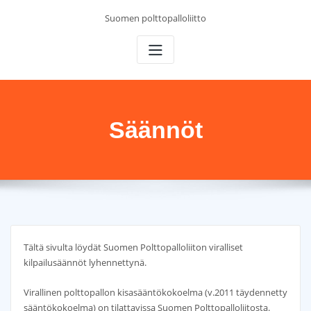
Skip
Suomen polttopalloliitto
to
content
Säännöt
Tältä sivulta löydät Suomen Polttopalloliiton viralliset
kilpailusäännöt lyhennettynä.
Virallinen polttopallon kisasääntökokoelma (v.2011 täydennetty
sääntökokoelma) on tilattavissa Suomen Polttopalloliitosta.