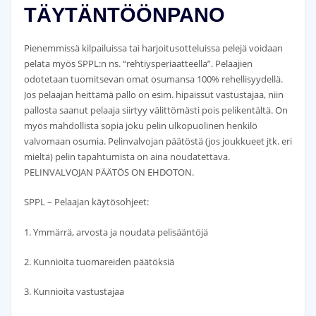
TÄYTÄNTÖÖNPANO
Pienemmissä kilpailuissa tai harjoitusotteluissa pelejä voidaan
pelata myös SPPL:n ns. “rehtiysperiaatteella”. Pelaajien
odotetaan tuomitsevan omat osumansa 100% rehellisyydellä.
Jos pelaajan heittämä pallo on esim. hipaissut vastustajaa, niin
pallosta saanut pelaaja siirtyy välittömästi pois pelikentältä. On
myös mahdollista sopia joku pelin ulkopuolinen henkilö
valvomaan osumia. Pelinvalvojan päätöstä (jos joukkueet jtk. eri
mieltä) pelin tapahtumista on aina noudatettava.
PELINVALVOJAN PÄÄTÖS ON EHDOTON.
SPPL – Pelaajan käytösohjeet:
1. Ymmärrä, arvosta ja noudata pelisääntöjä
2. Kunnioita tuomareiden päätöksiä
3. Kunnioita vastustajaa