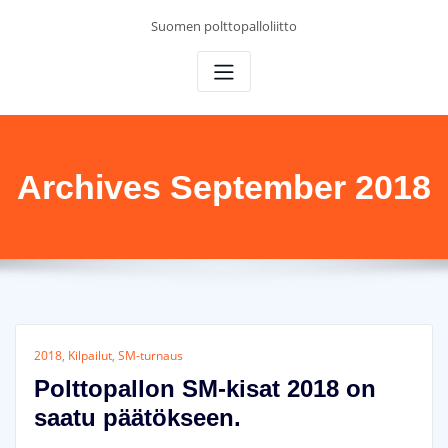
Skip
Suomen polttopalloliitto
to
content
Archives September 2018
2018
,
Kilpailut
,
SM-turnaus
Polttopallon SM-kisat 2018 on
saatu päätökseen.