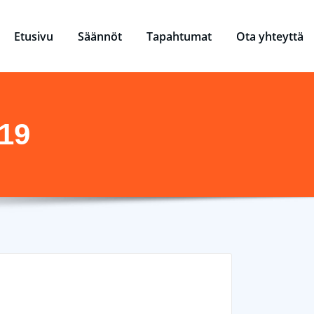
Etusivu
Säännöt
Tapahtumat
Ota yhteyttä
019