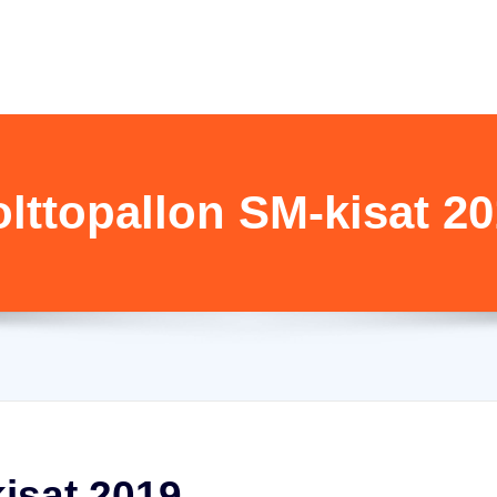
lttopallon SM-kisat 2
kisat 2019